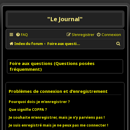
"Le Journal"
FAQ
S’enregistrer
Connexion
R
Index du forum
Foire aux questions (Questions posées fréquemment)
e
c
Foire aux questions (Questions posées
h
fréquemment)
e
r
c
Problèmes de connexion et d’enregistrement
h
e
Pourquoi dois-je m’enregistrer ?
r
Que signifie COPPA ?
Je souhaite m’enregistrer, mais je n’y parviens pas !
Je suis enregistré mais je ne peux pas me connecter !