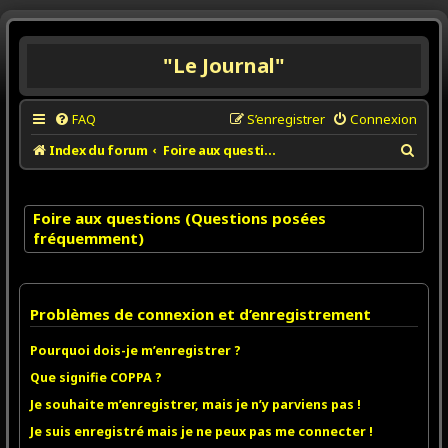
"Le Journal"
FAQ
S’enregistrer
Connexion
R
Index du forum
Foire aux questions (Questions posées fréquemment)
e
c
Foire aux questions (Questions posées
h
fréquemment)
e
r
c
Problèmes de connexion et d’enregistrement
h
e
Pourquoi dois-je m’enregistrer ?
r
Que signifie COPPA ?
Je souhaite m’enregistrer, mais je n’y parviens pas !
Je suis enregistré mais je ne peux pas me connecter !