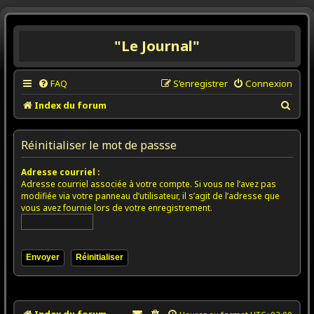
"Le Journal"
FAQ
S’enregistrer
Connexion
R
Index du forum
e
c
Réinitialiser le mot de passse
h
Adresse courriel :
e
Adresse courriel associée à votre compte. Si vous ne l’avez pas
r
modifiée via votre panneau d’utilisateur, il s’agit de l’adresse que
vous avez fournie lors de votre enregistrement.
c
h
e
r