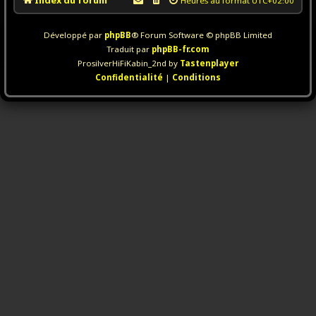
Index du forum
Heures au format
UTC+02:00
Développé par
phpBB
® Forum Software © phpBB Limited
Traduit par
phpBB-fr.com
ProsilverHiFiKabin_2nd by
Tastenplayer
Confidentialité
|
Conditions