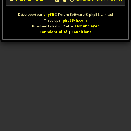
Index du forum
Heures au format
UTC+02:00
Développé par
phpBB
® Forum Software © phpBB Limited
Traduit par
phpBB-fr.com
ProsilverHiFiKabin_2nd by
Tastenplayer
Confidentialité
|
Conditions