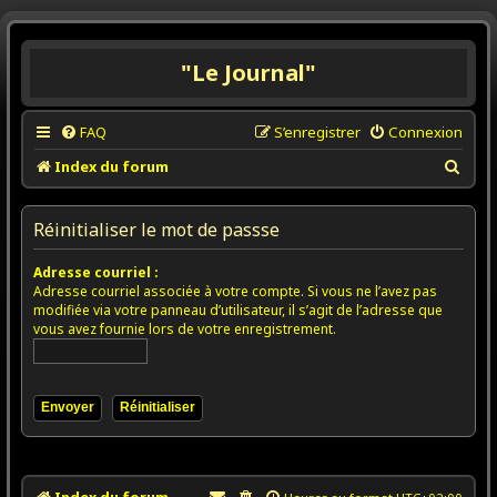
"Le Journal"
FAQ
S’enregistrer
Connexion
R
Index du forum
e
c
Réinitialiser le mot de passse
h
Adresse courriel :
e
Adresse courriel associée à votre compte. Si vous ne l’avez pas
r
modifiée via votre panneau d’utilisateur, il s’agit de l’adresse que
vous avez fournie lors de votre enregistrement.
c
h
e
r