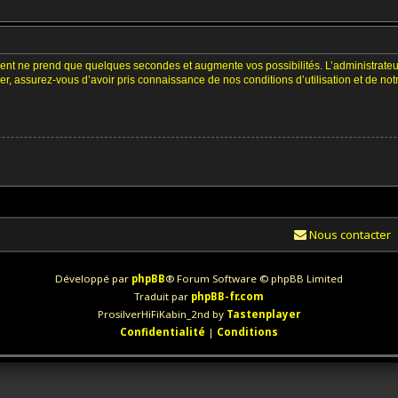
ment ne prend que quelques secondes et augmente vos possibilités. L’administrate
 assurez-vous d’avoir pris connaissance de nos conditions d’utilisation et de notre 
Nous contacter
Développé par
phpBB
® Forum Software © phpBB Limited
Traduit par
phpBB-fr.com
ProsilverHiFiKabin_2nd by
Tastenplayer
Confidentialité
|
Conditions