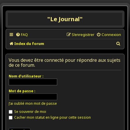
"Le Journal"
FAQ
S’enregistrer
Connexion
R
Index du forum
e
c
Vous devez être connecté pour répondre aux sujets
de ce forum.
h
e
Nom d’utilisateur :
r
c
Mot de passe :
h
e
J’ai oublié mon mot de passe
r
Se souvenir de moi
Cacher mon statut en ligne pour cette session