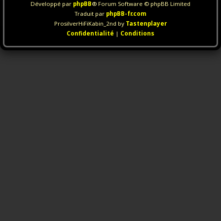
Développé par
phpBB
® Forum Software © phpBB Limited
Traduit par
phpBB-fr.com
ProsilverHiFiKabin_2nd by
Tastenplayer
Confidentialité
|
Conditions