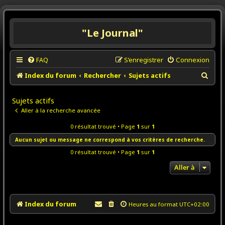
"Le Journal"
FAQ
S’enregistrer
Connexion
R
Index du forum
Rechercher
Sujets actifs
e
Sujets actifs
c
Aller à la recherche avancée
h
e
0 résultat trouvé • Page
1
sur
1
r
Aucun sujet ou message ne correspond à vos critères de recherche.
c
0 résultat trouvé • Page
1
sur
1
h
Aller à
e
r
Index du forum
Heures au format
UTC+02:00