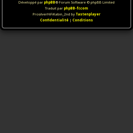
Développé par
phpBB
® Forum Software © phpBB Limited
Traduit par
phpBB-fr.com
ProsilverHiFiKabin_2nd by
Tastenplayer
Confidentialité
|
Conditions