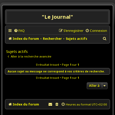
"Le Journal"
FAQ
S’enregistrer
Connexion
R
Index du forum
Rechercher
Sujets actifs
e
Sujets actifs
c
Aller à la recherche avancée
h
e
0 résultat trouvé • Page
1
sur
1
r
Aucun sujet ou message ne correspond à vos critères de recherche.
c
0 résultat trouvé • Page
1
sur
1
h
Aller à
e
r
Index du forum
Heures au format
UTC+02:00