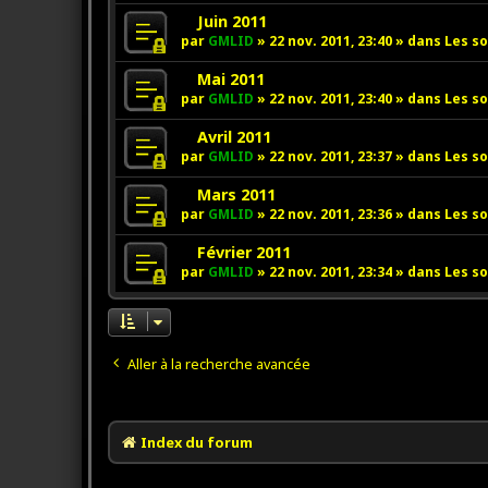
g
s
u
v
N
Juin 2011
e
s
m
e
o
par
GMLID
»
22 nov. 2011, 23:40
» dans
Les so
a
e
a
u
g
s
u
v
N
Mai 2011
e
s
m
e
o
par
GMLID
»
22 nov. 2011, 23:40
» dans
Les so
a
e
a
u
g
s
u
v
N
Avril 2011
e
s
m
e
o
par
GMLID
»
22 nov. 2011, 23:37
» dans
Les so
a
e
a
u
g
s
u
v
N
Mars 2011
e
s
m
e
o
par
GMLID
»
22 nov. 2011, 23:36
» dans
Les so
a
e
a
u
g
s
u
v
N
Février 2011
e
s
m
e
o
par
GMLID
»
22 nov. 2011, 23:34
» dans
Les so
a
e
a
u
g
s
u
v
e
s
m
e
a
e
a
g
s
u
Aller à la recherche avancée
e
s
m
a
e
g
s
e
s
Index du forum
a
g