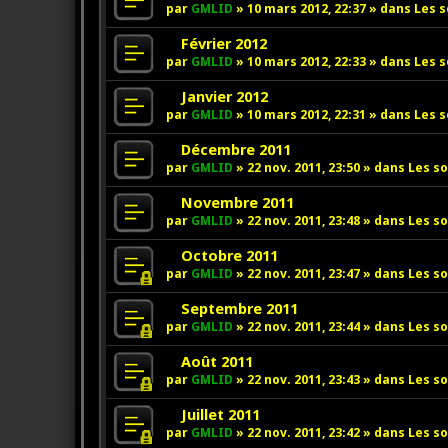
e
o
par
GMLID
»
10 mars 2012, 22:37
» dans
Les s
a
u
u
v
N
Février 2012
m
e
o
par
GMLID
»
10 mars 2012, 22:33
» dans
Les s
e
a
u
s
u
v
N
Janvier 2012
s
m
e
o
par
GMLID
»
10 mars 2012, 22:31
» dans
Les s
a
e
a
u
g
s
u
v
N
Décembre 2011
e
s
m
e
o
par
GMLID
»
22 nov. 2011, 23:50
» dans
Les so
a
e
a
u
g
s
u
v
N
Novembre 2011
e
s
m
e
o
par
GMLID
»
22 nov. 2011, 23:48
» dans
Les so
a
e
a
u
g
s
u
v
N
Octobre 2011
e
s
m
e
o
par
GMLID
»
22 nov. 2011, 23:47
» dans
Les so
a
e
a
u
g
s
u
v
N
Septembre 2011
e
s
m
e
o
par
GMLID
»
22 nov. 2011, 23:44
» dans
Les so
a
e
a
u
g
s
u
v
N
Août 2011
e
s
m
e
o
par
GMLID
»
22 nov. 2011, 23:43
» dans
Les so
a
e
a
u
g
s
u
v
N
Juillet 2011
e
s
m
e
o
par
GMLID
»
22 nov. 2011, 23:42
» dans
Les so
a
e
a
u