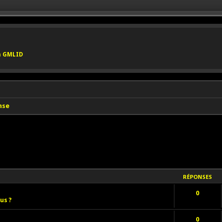
on GMLID
nse
RÉPONSES
0
us ?
0