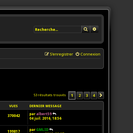
Rechercher
Recherche avancée
S’enregistrer
Connexion
1
2
3
4
53 résultats trouvés
Suivante
VUES
DERNIER MESSAGE
par
albert59
370042
04 juil. 2016, 18:56
par
GMLID
199817