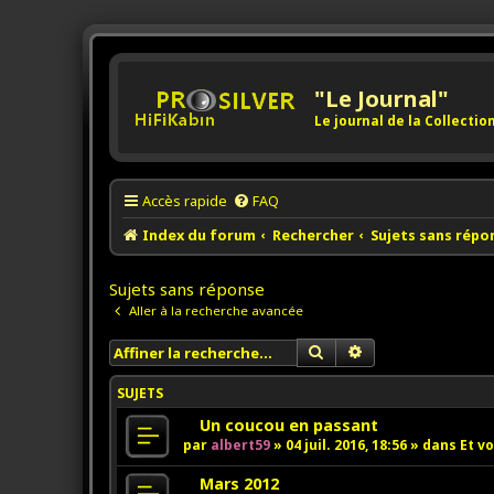
"Le Journal"
Le journal de la Collecti
Accès rapide
FAQ
Index du forum
Rechercher
Sujets sans répo
Sujets sans réponse
Aller à la recherche avancée
Rechercher
Recherche avancée
SUJETS
N
Un coucou en passant
o
par
albert59
»
04 juil. 2016, 18:56
» dans
Et vo
u
v
N
Mars 2012