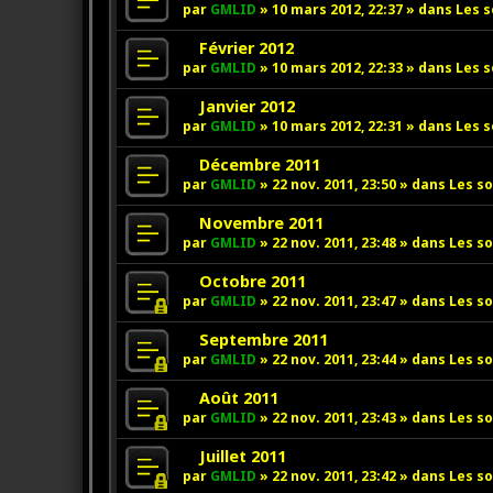
e
o
par
GMLID
»
10 mars 2012, 22:37
» dans
Les s
a
u
u
v
N
Février 2012
m
e
o
par
GMLID
»
10 mars 2012, 22:33
» dans
Les s
e
a
u
s
u
v
N
Janvier 2012
s
m
e
o
par
GMLID
»
10 mars 2012, 22:31
» dans
Les s
a
e
a
u
g
s
u
v
N
Décembre 2011
e
s
m
e
o
par
GMLID
»
22 nov. 2011, 23:50
» dans
Les so
a
e
a
u
g
s
u
v
N
Novembre 2011
e
s
m
e
o
par
GMLID
»
22 nov. 2011, 23:48
» dans
Les so
a
e
a
u
g
s
u
v
N
Octobre 2011
e
s
m
e
o
par
GMLID
»
22 nov. 2011, 23:47
» dans
Les so
a
e
a
u
g
s
u
v
N
Septembre 2011
e
s
m
e
o
par
GMLID
»
22 nov. 2011, 23:44
» dans
Les so
a
e
a
u
g
s
u
v
N
Août 2011
e
s
m
e
o
par
GMLID
»
22 nov. 2011, 23:43
» dans
Les so
a
e
a
u
g
s
u
v
N
Juillet 2011
e
s
m
e
o
par
GMLID
»
22 nov. 2011, 23:42
» dans
Les so
a
e
a
u