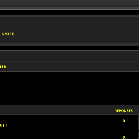
on GMLID
nse
RÉPONSES
0
us ?
0