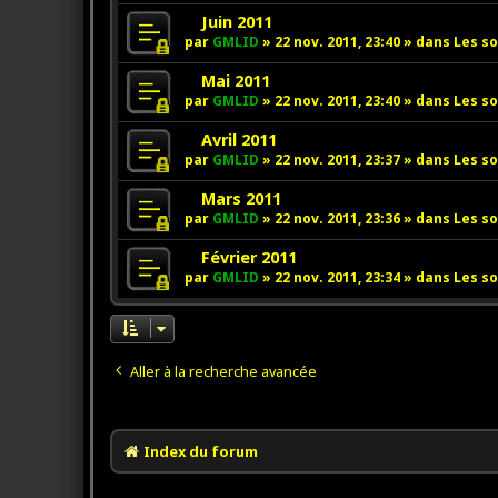
g
s
u
v
N
Juin 2011
e
s
m
e
o
par
GMLID
»
22 nov. 2011, 23:40
» dans
Les so
a
e
a
u
g
s
u
v
N
Mai 2011
e
s
m
e
o
par
GMLID
»
22 nov. 2011, 23:40
» dans
Les so
a
e
a
u
g
s
u
v
N
Avril 2011
e
s
m
e
o
par
GMLID
»
22 nov. 2011, 23:37
» dans
Les so
a
e
a
u
g
s
u
v
N
Mars 2011
e
s
m
e
o
par
GMLID
»
22 nov. 2011, 23:36
» dans
Les so
a
e
a
u
g
s
u
v
N
Février 2011
e
s
m
e
o
par
GMLID
»
22 nov. 2011, 23:34
» dans
Les so
a
e
a
u
g
s
u
v
e
s
m
e
a
e
a
g
s
u
Aller à la recherche avancée
e
s
m
a
e
g
s
e
s
Index du forum
a
g