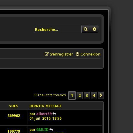
Rechercher
Recherche avancée
S’enregistrer
Connexion
1
2
3
4
53 résultats trouvés
Suivante
VUES
DERNIER MESSAGE
par
albert59
369962
04 juil. 2016, 18:56
par
GMLID
199779