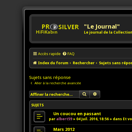
"Le Journal"
Le journal de la Collecti
Accès rapide
FAQ
Index du forum
Rechercher
Sujets sans répo
Sujets sans réponse
Aller à la recherche avancée
Rechercher
Recherche avancée
SUJETS
N
Un coucou en passant
o
par
albert59
»
04 juil. 2016, 18:56
» dans
Et vo
u
v
N
Mars 2012