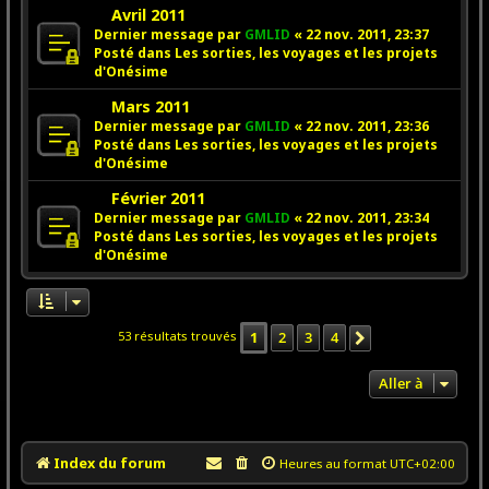
N
a
Avril 2011
s
o
u
a
Dernier message par
GMLID
«
22 nov. 2011, 23:37
u
m
g
Posté dans
Les sorties, les voyages et les projets
v
e
e
d'Onésime
e
s
N
a
Mars 2011
s
o
u
a
Dernier message par
GMLID
«
22 nov. 2011, 23:36
u
m
g
Posté dans
Les sorties, les voyages et les projets
v
e
e
d'Onésime
e
s
N
a
Février 2011
s
o
u
a
Dernier message par
GMLID
«
22 nov. 2011, 23:34
u
m
g
Posté dans
Les sorties, les voyages et les projets
v
e
e
d'Onésime
e
s
a
s
u
a
m
g
1
2
3
4
53 résultats trouvés
Suivante
e
e
s
s
Aller à
a
g
e
Index du forum
Heures au format
UTC+02:00