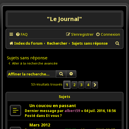
"Le Journal"
FAQ
S’enregistrer
Connexion
R
Index du forum
Rechercher
Sujets sans réponse
e
Sujets sans réponse
c
Aller à la recherche avancée
h
e
Rechercher
Recherche avancée
r
1
2
3
4
53 résultats trouvés
Suivante
c
h
Sujets
e
N
Un coucou en passant
r
o
Dernier message par
albert59
«
04 juil. 2016, 18:56
u
Posté dans
Et vous ?
v
N
e
Mars 2012