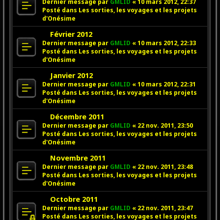
o
a
Dernier message par
GMLID
«
10 mars 2012, 22:37
u
u
Posté dans
Les sorties, les voyages et les projets
v
m
d'Onésime
e
e
N
a
Février 2012
s
o
u
s
Dernier message par
GMLID
«
10 mars 2012, 22:33
u
m
a
Posté dans
Les sorties, les voyages et les projets
v
e
g
d'Onésime
e
s
e
N
a
Janvier 2012
s
o
u
a
Dernier message par
GMLID
«
10 mars 2012, 22:31
u
m
g
Posté dans
Les sorties, les voyages et les projets
v
e
e
d'Onésime
e
s
N
a
Décembre 2011
s
o
u
a
Dernier message par
GMLID
«
22 nov. 2011, 23:50
u
m
g
Posté dans
Les sorties, les voyages et les projets
v
e
e
d'Onésime
e
s
N
a
Novembre 2011
s
o
u
a
Dernier message par
GMLID
«
22 nov. 2011, 23:48
u
m
g
Posté dans
Les sorties, les voyages et les projets
v
e
e
d'Onésime
e
s
N
a
Octobre 2011
s
o
u
a
Dernier message par
GMLID
«
22 nov. 2011, 23:47
u
m
g
Posté dans
Les sorties, les voyages et les projets