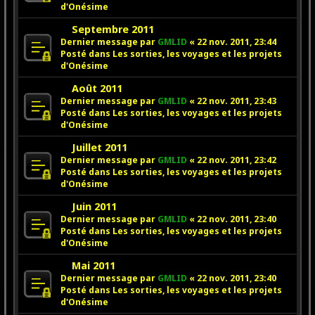
v
e
e
d'Onésime
e
s
N
a
Septembre 2011
s
o
u
a
Dernier message par
GMLID
«
22 nov. 2011, 23:44
u
m
g
Posté dans
Les sorties, les voyages et les projets
v
e
e
d'Onésime
e
s
N
a
Août 2011
s
o
u
a
Dernier message par
GMLID
«
22 nov. 2011, 23:43
u
m
g
Posté dans
Les sorties, les voyages et les projets
v
e
e
d'Onésime
e
s
N
a
Juillet 2011
s
o
u
a
Dernier message par
GMLID
«
22 nov. 2011, 23:42
u
m
g
Posté dans
Les sorties, les voyages et les projets
v
e
e
d'Onésime
e
s
N
a
Juin 2011
s
o
u
a
Dernier message par
GMLID
«
22 nov. 2011, 23:40
u
m
g
Posté dans
Les sorties, les voyages et les projets
v
e
e
d'Onésime
e
s
N
a
Mai 2011
s
o
u
a
Dernier message par
GMLID
«
22 nov. 2011, 23:40
u
m
g
Posté dans
Les sorties, les voyages et les projets
v
e
e
d'Onésime
e
s