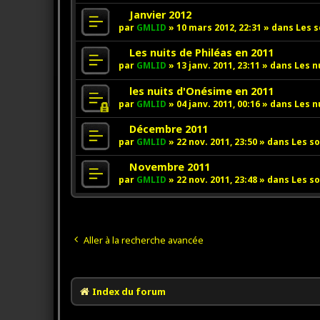
g
s
u
v
N
Janvier 2012
e
s
m
e
o
par
GMLID
»
10 mars 2012, 22:31
» dans
Les s
a
e
a
u
g
s
u
v
N
Les nuits de Philéas en 2011
e
s
m
e
o
par
GMLID
»
13 janv. 2011, 23:11
» dans
Les n
a
e
a
u
g
s
u
v
N
les nuits d'Onésime en 2011
e
s
m
e
o
par
GMLID
»
04 janv. 2011, 00:16
» dans
Les n
a
e
a
u
g
s
u
v
N
Décembre 2011
e
s
m
e
o
par
GMLID
»
22 nov. 2011, 23:50
» dans
Les so
a
e
a
u
g
s
u
v
N
Novembre 2011
e
s
m
e
o
par
GMLID
»
22 nov. 2011, 23:48
» dans
Les so
a
e
a
u
g
s
u
v
e
s
m
e
a
e
a
g
s
u
Aller à la recherche avancée
e
s
m
a
e
g
s
e
s
Index du forum
a
g