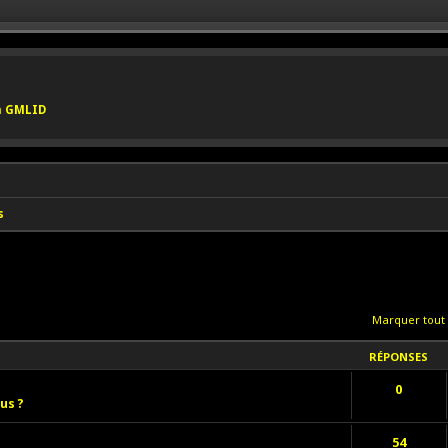
on GMLID
s
Marquer tout
RÉPONSES
0
us ?
54