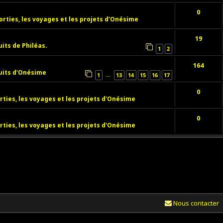
0
orties, les voyages et les projets d'Onésime
19
uits de Philéas.
1
2
164
uits d'Onésime
…
1
13
14
15
16
17
0
rties, les voyages et les projets d'Onésime
0
rties, les voyages et les projets d'Onésime
Nous contacter