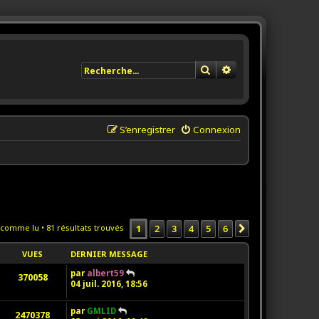
Rechercher
Recherche avancée
S’enregistrer
Connexion
1
2
3
4
5
6
 comme lu
• 81 résultats trouvés
Suivante
VUES
DERNIER MESSAGE
par
albert59
370058
04 juil. 2016, 18:56
par
GMLID
2470378