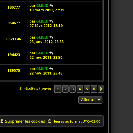
par
GMLID
190777
10 mars 2012, 22:31
par
GMLID
854677
07 févr. 2012, 18:10
par
GMLID
8621146
03 janv. 2012, 23:33
par
GMLID
194423
22 nov. 2011, 23:50
par
GMLID
189575
22 nov. 2011, 23:48
1
2
3
4
5
6
81 résultats trouvés
Suivante
Aller à
Supprimer les cookies
Heures au format
UTC+02:00