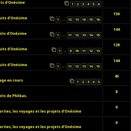
its d'Onésime
1
2
3
4
5
6
150
uits d'Onésime
…
1
12
13
14
15
16
144
uits d'Onésime
…
1
11
12
13
14
15
128
uits d'Onésime
…
1
9
10
11
12
13
144
uits d'Onésime
…
1
11
12
13
14
15
45
age en cours
1
2
3
4
5
8
its de Philéas.
0
orties, les voyages et les projets d'Onésime
0
orties, les voyages et les projets d'Onésime