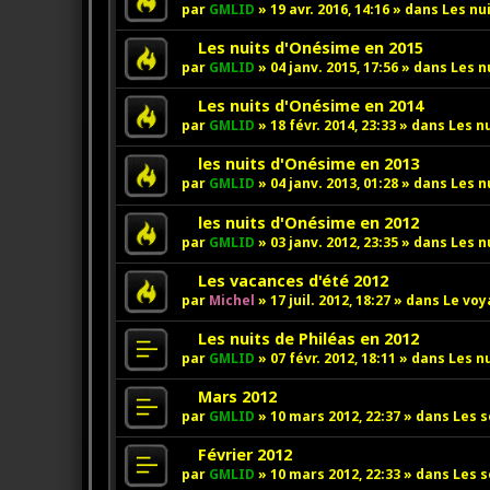
e
o
par
GMLID
»
19 avr. 2016, 14:16
» dans
Les nu
a
u
u
v
N
Les nuits d'Onésime en 2015
m
e
o
par
GMLID
»
04 janv. 2015, 17:56
» dans
Les n
e
a
u
s
u
v
N
Les nuits d'Onésime en 2014
s
m
e
o
par
GMLID
»
18 févr. 2014, 23:33
» dans
Les n
a
e
a
u
g
s
u
v
N
les nuits d'Onésime en 2013
e
s
m
e
o
par
GMLID
»
04 janv. 2013, 01:28
» dans
Les n
a
e
a
u
g
s
u
v
N
les nuits d'Onésime en 2012
e
s
m
e
o
par
GMLID
»
03 janv. 2012, 23:35
» dans
Les n
a
e
a
u
g
s
u
v
N
Les vacances d'été 2012
e
s
m
e
o
par
Michel
»
17 juil. 2012, 18:27
» dans
Le voy
a
e
a
u
g
s
u
v
N
Les nuits de Philéas en 2012
e
s
m
e
o
par
GMLID
»
07 févr. 2012, 18:11
» dans
Les nu
a
e
a
u
g
s
u
v
N
Mars 2012
e
s
m
e
o
par
GMLID
»
10 mars 2012, 22:37
» dans
Les s
a
e
a
u
g
s
u
v
N
Février 2012
e
s
m
e
o
par
GMLID
»
10 mars 2012, 22:33
» dans
Les s
a
e
a
u