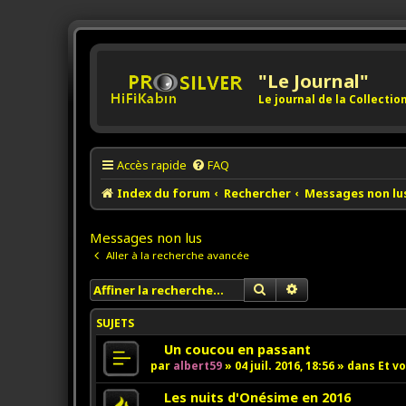
"Le Journal"
Le journal de la Collecti
Accès rapide
FAQ
Index du forum
Rechercher
Messages non lu
Messages non lus
Aller à la recherche avancée
Rechercher
Recherche avancée
SUJETS
N
Un coucou en passant
o
par
albert59
»
04 juil. 2016, 18:56
» dans
Et vo
u
v
N
Les nuits d'Onésime en 2016