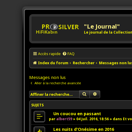
"Le Journal"
Le journal de la Collecti
Accès rapide
FAQ
Index du forum
Rechercher
Messages non lu
Messages non lus
Aller à la recherche avancée
Rechercher
Recherche avancée
SUJETS
N
Un coucou en passant
o
par
albert59
»
04 juil. 2016, 18:56
» dans
Et vo
u
v
N
Les nuits d'Onésime en 2016