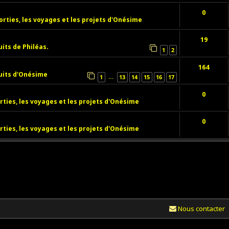
0
orties, les voyages et les projets d'Onésime
19
uits de Philéas.
1
2
164
uits d'Onésime
…
1
13
14
15
16
17
0
rties, les voyages et les projets d'Onésime
0
rties, les voyages et les projets d'Onésime
Nous contacter