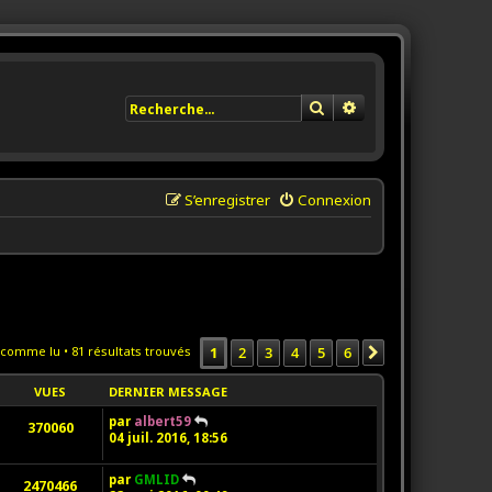
Rechercher
Recherche avancée
S’enregistrer
Connexion
1
2
3
4
5
6
 comme lu
• 81 résultats trouvés
Suivante
VUES
DERNIER MESSAGE
par
albert59
370060
04 juil. 2016, 18:56
par
GMLID
2470466