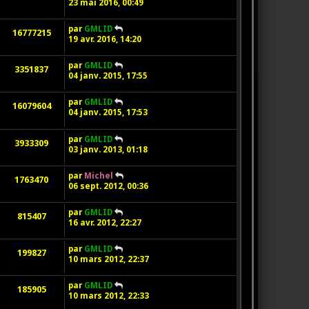
23 mai 2016, 00:49
par
GMLID
16777215
19 avr. 2016, 14:20
par
GMLID
3351837
04 janv. 2015, 17:55
par
GMLID
16079604
04 janv. 2015, 17:53
par
GMLID
3933309
03 janv. 2013, 01:18
par
Michel
1763470
06 sept. 2012, 00:36
par
GMLID
815407
16 avr. 2012, 22:27
par
GMLID
199827
10 mars 2012, 22:37
par
GMLID
185905
10 mars 2012, 22:33