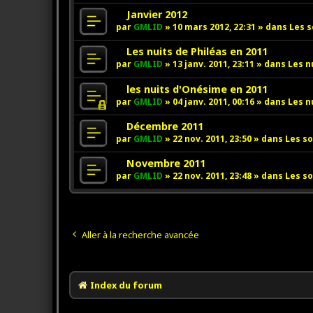
g
s
u
v
N
Janvier 2012
e
s
m
e
o
par
GMLID
»
10 mars 2012, 22:31
» dans
Les s
a
e
a
u
g
s
u
v
N
Les nuits de Philéas en 2011
e
s
m
e
o
par
GMLID
»
13 janv. 2011, 23:11
» dans
Les n
a
e
a
u
g
s
u
v
N
les nuits d'Onésime en 2011
e
s
m
e
o
par
GMLID
»
04 janv. 2011, 00:16
» dans
Les n
a
e
a
u
g
s
u
v
N
Décembre 2011
e
s
m
e
o
par
GMLID
»
22 nov. 2011, 23:50
» dans
Les so
a
e
a
u
g
s
u
v
N
Novembre 2011
e
s
m
e
o
par
GMLID
»
22 nov. 2011, 23:48
» dans
Les so
a
e
a
u
g
s
u
v
e
s
m
e
a
e
a
g
s
u
Aller à la recherche avancée
e
s
m
a
e
g
s
e
s
Index du forum
a
g