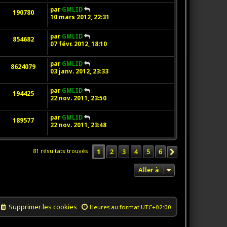
par
GMLID
190780
10 mars 2012, 22:31
par
GMLID
854682
07 févr. 2012, 18:10
par
GMLID
8624079
03 janv. 2012, 23:33
par
GMLID
194425
22 nov. 2011, 23:50
par
GMLID
189577
22 nov. 2011, 23:48
1
2
3
4
5
6
81 résultats trouvés
Suivante
Aller à
Supprimer les cookies
Heures au format
UTC+02:00