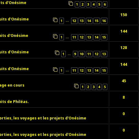
its d'Onésime
1
2
3
4
5
6
150
uits d'Onésime
…
1
12
13
14
15
16
144
uits d'Onésime
…
1
11
12
13
14
15
128
uits d'Onésime
…
1
9
10
11
12
13
144
uits d'Onésime
…
1
11
12
13
14
15
45
age en cours
1
2
3
4
5
8
its de Philéas.
0
orties, les voyages et les projets d'Onésime
0
orties, les voyages et les projets d'Onésime