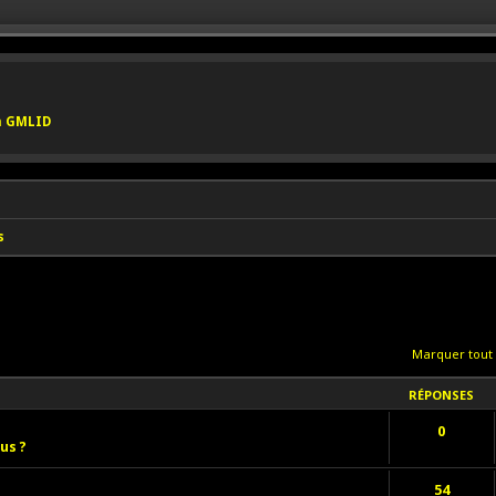
on GMLID
s
Marquer tout
RÉPONSES
0
us ?
54