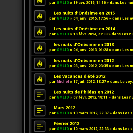
e
o
par
GMLID
»
19 avr. 2016, 14:16
» dans
Les nu
a
u
u
v
N
Les nuits d'Onésime en 2015
m
e
o
par
GMLID
»
04 janv. 2015, 17:56
» dans
Les n
e
a
u
s
u
v
N
Les nuits d'Onésime en 2014
s
m
e
o
par
GMLID
»
18 févr. 2014, 23:33
» dans
Les n
a
e
a
u
g
s
u
v
N
les nuits d'Onésime en 2013
e
s
m
e
o
par
GMLID
»
04 janv. 2013, 01:28
» dans
Les n
a
e
a
u
g
s
u
v
N
les nuits d'Onésime en 2012
e
s
m
e
o
par
GMLID
»
03 janv. 2012, 23:35
» dans
Les n
a
e
a
u
g
s
u
v
N
Les vacances d'été 2012
e
s
m
e
o
par
Michel
»
17 juil. 2012, 18:27
» dans
Le voy
a
e
a
u
g
s
u
v
N
Les nuits de Philéas en 2012
e
s
m
e
o
par
GMLID
»
07 févr. 2012, 18:11
» dans
Les nu
a
e
a
u
g
s
u
v
N
Mars 2012
e
s
m
e
o
par
GMLID
»
10 mars 2012, 22:37
» dans
Les s
a
e
a
u
g
s
u
v
N
Février 2012
e
s
m
e
o
par
GMLID
»
10 mars 2012, 22:33
» dans
Les s
a
e
a
u