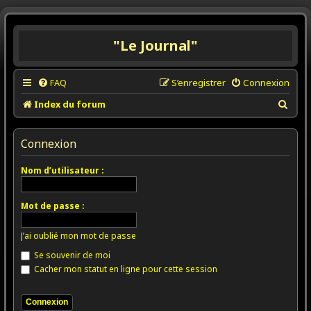
"Le Journal"
FAQ
S’enregistrer
Connexion
R
Index du forum
e
c
Connexion
h
Nom d’utilisateur :
e
r
Mot de passe :
c
h
J’ai oublié mon mot de passe
e
Se souvenir de moi
r
Cacher mon statut en ligne pour cette session