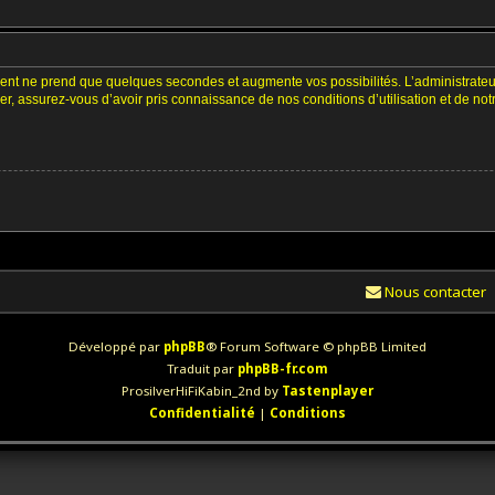
ment ne prend que quelques secondes et augmente vos possibilités. L’administrate
 assurez-vous d’avoir pris connaissance de nos conditions d’utilisation et de notre 
Nous contacter
Développé par
phpBB
® Forum Software © phpBB Limited
Traduit par
phpBB-fr.com
ProsilverHiFiKabin_2nd by
Tastenplayer
Confidentialité
|
Conditions