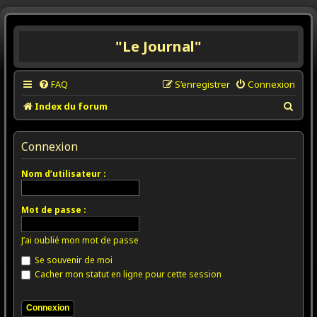
"Le Journal"
FAQ
S’enregistrer
Connexion
R
Index du forum
e
c
Connexion
h
Nom d’utilisateur :
e
r
Mot de passe :
c
h
J’ai oublié mon mot de passe
e
Se souvenir de moi
r
Cacher mon statut en ligne pour cette session