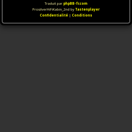
Traduit par
phpBB-fr.com
ProsilverHiFiKabin_2nd by
Tastenplayer
Confidentialité
|
Conditions