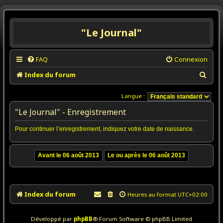
"Le Journal"
FAQ
Connexion
R
Index du forum
e
Langue :
c
"Le Journal" - Enregistrement
h
e
Pour continuer l’enregistrement, indiquez votre date de naissance.
r
c
h
e
r
Index du forum
Heures au format
UTC+02:00
Développé par
phpBB
® Forum Software © phpBB Limited