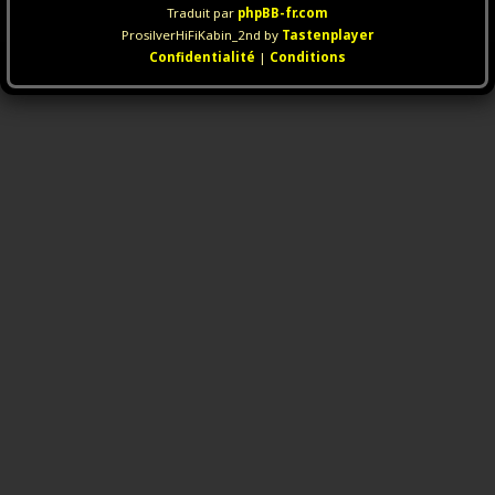
Traduit par
phpBB-fr.com
ProsilverHiFiKabin_2nd by
Tastenplayer
Confidentialité
|
Conditions