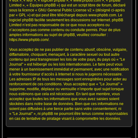
« eux », « leur », « logiciel phpBB », « www.phpbb.com », « phpBB
Limited », « Équipes phpBB ») qui est un script libre de forum, déclaré
sous la licence «
GNU General Public License v2
» (désigné ci-après
par « GPL ») et qui peut être téléchargé depuis
www.phpbb.com
. Le
logiciel phpBB facilite seulement les discussions sur Internet. phpBB
Limited n’est pas responsable de ce que nous acceptons ou
n’acceptons pas comme contenu ou conduite permis. Pour de plus
amples informations au sujet de phpBB, veuillez consulter :
https://www.phpbb.com/
.
Vous acceptez de ne pas publier de contenu abusif, obscène, vulgaire,
diffamatoire, choquant, menaçant, à caractère sexuel ou tout autre
contenu qui peut transgresser les lois de votre pays, du pays où « "Le
Journal" » est hébergé ou les lois internationales. Le faire peut vous
mener à un bannissement immédiat et permanent, avec une notification
à votre fournisseur d’accès à Internet si nous le jugeons nécessaire.
Les adresses IP de tous les messages sont enregistrées pour aider au
renforcement de ces conditions. Vous acceptez que « "Le Journal" »
supprime, modifie, déplace ou verrouille n’importe quel sujet lorsque
nous estimons que cela est nécessaire. En tant que membre, vous
acceptez que toutes les informations que vous avez saisies soient
stockées dans notre base de données. Bien que ces informations ne
soient pas diffusées à une tierce partie sans votre consentement, ni
« "Le Journal" », ni phpBB ne pourront être tenus comme responsables
en cas de tentative de piratage visant à compromettre les données.