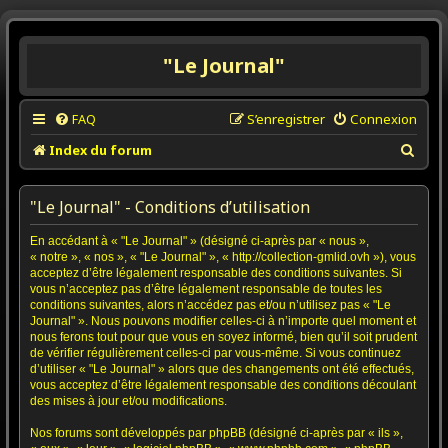
"Le Journal"
FAQ
S’enregistrer
Connexion
R
Index du forum
e
c
"Le Journal" - Conditions d’utilisation
h
En accédant à « "Le Journal" » (désigné ci-après par « nous »,
e
« notre », « nos », « "Le Journal" », « http://collection-gmlid.ovh »), vous
r
acceptez d’être légalement responsable des conditions suivantes. Si
vous n’acceptez pas d’être légalement responsable de toutes les
c
conditions suivantes, alors n’accédez pas et/ou n’utilisez pas « "Le
Journal" ». Nous pouvons modifier celles-ci à n’importe quel moment et
h
nous ferons tout pour que vous en soyez informé, bien qu’il soit prudent
e
de vérifier régulièrement celles-ci par vous-même. Si vous continuez
d’utiliser « "Le Journal" » alors que des changements ont été effectués,
r
vous acceptez d’être légalement responsable des conditions découlant
des mises à jour et/ou modifications.
Nos forums sont développés par phpBB (désigné ci-après par « ils »,