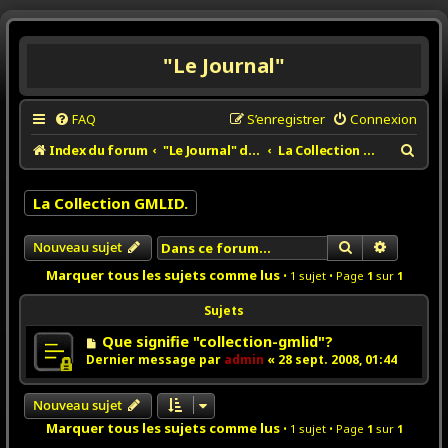
"Le Journal"
FAQ
S’enregistrer
Connexion
R
Index du forum
"Le Journal" de la Collection GMLID.
La Collection GMLID.
e
c
La Collection GMLID.
h
Rechercher
Recherch
Nouveau sujet
e
r
Marquer tous les sujets comme lus
• 1 sujet • Page
1
sur
1
c
Sujets
h
Que signifie "collection-gmlid"?
e
Dernier message par
admin
«
28 sept. 2008, 01:44
r
Nouveau sujet
Marquer tous les sujets comme lus
• 1 sujet • Page
1
sur
1