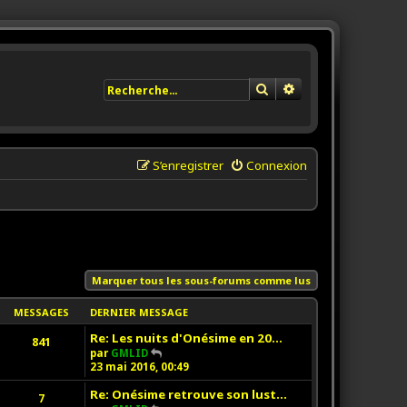
Rechercher
Recherche avancée
S’enregistrer
Connexion
Marquer tous les sous-forums comme lus
MESSAGES
DERNIER MESSAGE
Re: Les nuits d'Onésime en 20…
841
V
par
GMLID
o
23 mai 2016, 00:49
i
Re: Onésime retrouve son lust…
r
7
l