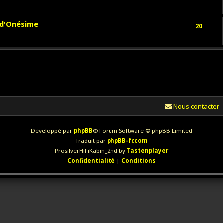
s d'Onésime
20
Nous contacter
Développé par
phpBB
® Forum Software © phpBB Limited
Traduit par
phpBB-fr.com
ProsilverHiFiKabin_2nd by
Tastenplayer
Confidentialité
|
Conditions