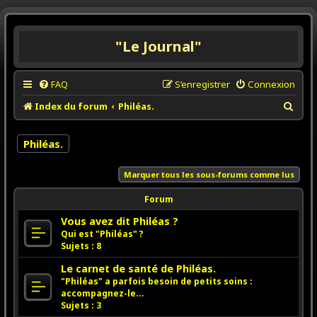
"Le Journal"
FAQ
S’enregistrer
Connexion
R
Index du forum
Philéas.
e
c
Philéas.
h
Marquer tous les sous-forums comme lus
e
r
Forum
c
Vous avez dit Philéas ?
h
Qui est "Philéas" ?
Sujets :
8
e
r
Le carnet de santé de Philéas.
"Philéas" a parfois besoin de petits soins :
accompagnez-le...
Sujets :
3