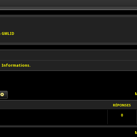
on GMLID
Informations.
M
chercher
Recherche avancée
RÉPONSES
0
M