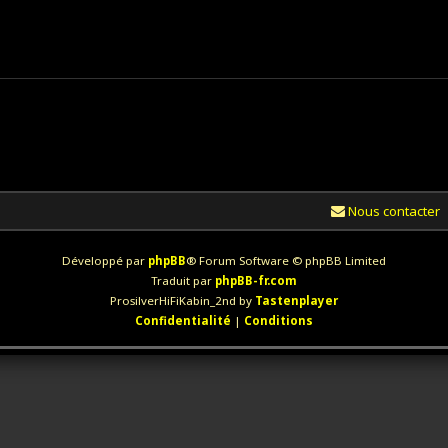
Nous contacter
Développé par
phpBB
® Forum Software © phpBB Limited
Traduit par
phpBB-fr.com
ProsilverHiFiKabin_2nd by
Tastenplayer
Confidentialité
|
Conditions