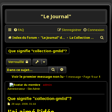
"Le Journal"
FAQ
S’enregistrer
Connexion
R
Index du forum
"Le Journal" de la Collection GMLID.
La Collection GMLID.
e
c
Que signifie "collection-gmlid"?
h
Verrouillé
e
r
Rechercher
Recherche avancée
c
Voir le premier message non lu
• 1 message • Page
1
sur
1
h
admin
e
Administrateur - Site Admin
r
Que signifie "collection-gmlid"?
M
28 sept. 2008, 01:44
e
s