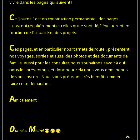
vivre dans les pages qui suivent !
C
e "Journal" est en construction permanente : des pages
s'ouvrent régulièrement et celles qui le sont déjà évolueront en
fonction de l'actualité et des projets.
C
es pages, et en particulier nos "carnets de route", présentent
nos voyages, sorties et aussi des photos et des documents de
famille. Aussi pour les consulter, nous souhaitons savoir à qui
nous les présentons, et donc pour cela nous vous demandons
de vous inscrire. Nous vous précisons très bientôt comment
faire cette démarche...
A
micalement ,
D
M
aniel et
ichel
H