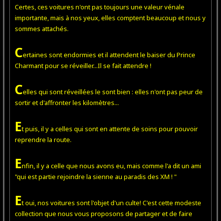
Certes, ces voitures n'ont pas toujours une valeur vénale
importante, mais à nos yeux, elles comptent beaucoup et nous y
sommes attachés.
C
ertaines sont endormies et il attendent le baiser du Prince
Charmant pour se réveiller...Il se fait attendre !
C
elles qui sont réveillées le sont bien : elles n'ont pas peur de
sortir et d'affronter les kilomètres...
E
t puis, il y a celles qui sont en attente de soins pour pouvoir
reprendre la route.
E
nfin, il y a celle que nous avons eu, mais comme l'a dit un ami
"qui est partie rejoindre la sienne au paradis des XM ! "
E
t oui, nos voitures sont l'objet d'un culte! C'est cette modeste
collection que nous vous proposons de partager et de faire