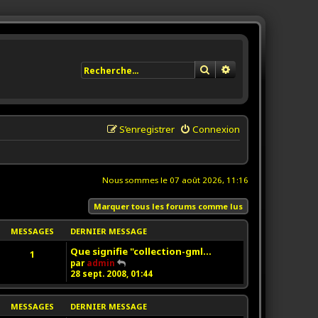
Rechercher
Recherche avancée
S’enregistrer
Connexion
Nous sommes le 07 août 2026, 11:16
Marquer tous les forums comme lus
MESSAGES
DERNIER MESSAGE
Que signifie "collection-gml…
1
V
par
admin
o
28 sept. 2008, 01:44
i
r
l
MESSAGES
DERNIER MESSAGE
e