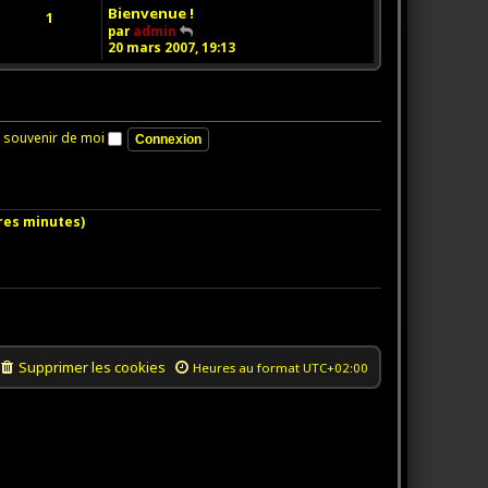
Bienvenue !
d
1
e
V
par
admin
r
o
20 mars 2007, 19:13
n
i
i
r
e
l
r
e
m
d
 souvenir de moi
e
e
s
r
s
n
a
i
g
e
ères minutes)
e
r
m
e
s
s
a
g
e
Supprimer les cookies
Heures au format
UTC+02:00