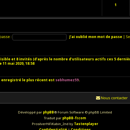
1
passe :
J’ai oublié mon mot de passe
|
Se
nvisible et 8 invités (d’après le nombre d’utilisateurs actifs ces 5 derni
le 11 mai 2020, 18:58
nregistré le plus récent est
sebhumez59
.
Nous contacter
Développé par
phpBB
® Forum Software © phpBB Limited
Traduit par
phpBB-fr.com
ProsilverHiFiKabin_2nd by
Tastenplayer
Confidentialité
|
Conditions