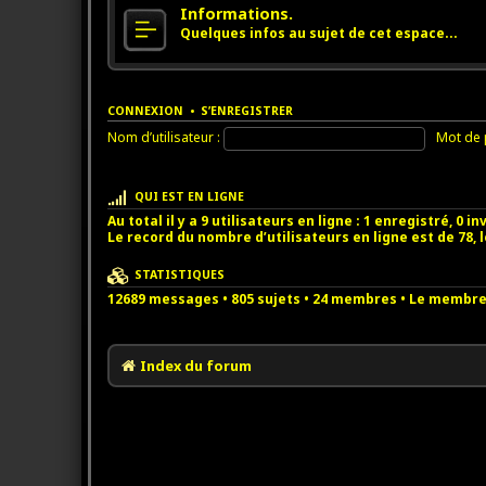
Informations.
Quelques infos au sujet de cet espace...
CONNEXION
•
S’ENREGISTRER
Nom d’utilisateur :
Mot de 
QUI EST EN LIGNE
Au total il y a
9
utilisateurs en ligne : 1 enregistré, 0 i
Le record du nombre d’utilisateurs en ligne est de
78
, 
STATISTIQUES
12689
messages •
805
sujets •
24
membres • Le membre e
Index du forum